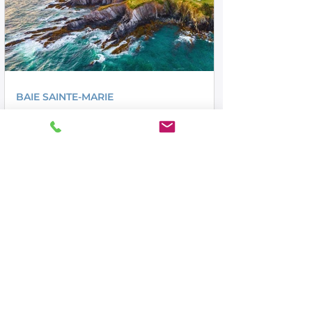
BAIE SAINTE-MARIE
Découvrez le parc du phare du Cap
Sainte-Marie : un lieu où l’histoire
rencontre des paysages à couper le
souffle
Le parc du phare du Cap Sainte-Marie, l’un
des plus récents attraits de la municipalité
de Clare, offre des panoramas
spectaculaires sur les falaises escarpées,
des couchers de soleil époustouflants sur
la baie Sainte-Marie et le golfe du Maine,
ainsi que des paysages qui capturent toute
la beauté de l’Acadie de la Nouvelle-
Écosse.