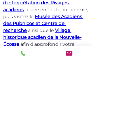
d’interprétation des Rivages 
acadiens
, à faire en toute autonomie, 
puis visitez le 
Musée des Acadiens 
des Pubnicos et Centre de 
recherche
 ainsi que le 
Village 
historique acadien de la Nouvelle-
Écosse
 afin d’approfondir votre 
connaissance du patrimoine acadien.
Peu importe vos centres d’intérêt, 
une visite à Argyle vous promet une 
multitude de moments acadiens 
mémorables. Planifiez votre 
aventure dès maintenant et créez 
des souvenirs durables dans cette 
destination enchanteresse.
Jour 5 : Retour à votre 