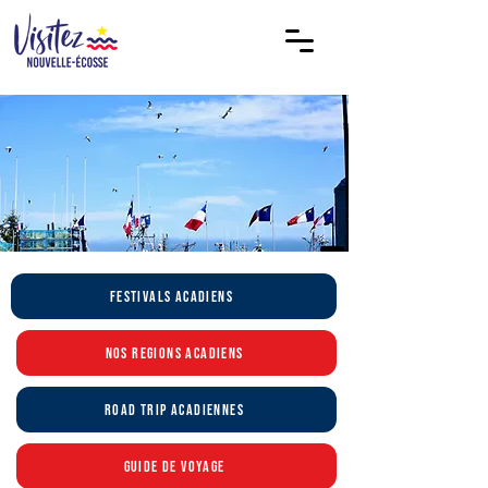
Festivals acadiens
Nos regions acadiens
Road trip acadiennes
Guide de voyage