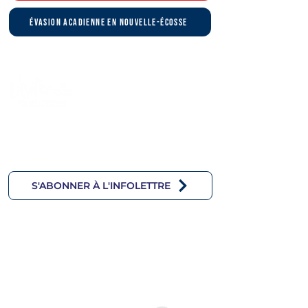
évasion acadienne en Nouvelle-Écosse
1809, rue Barrington, bureau 902
Halifax (Nouvelle-Écosse), B3J 3K8
Canada
S'ABONNER À L'INFOLETTRE
Découvrez les plus beaux villages, festivals et
saveurs acadiennes. Inscrivez-vous pour
recevoir des idées de voyages, circuits et
événements à ne pas manquer lors de votre
séjour en Nouvelle-Écosse.