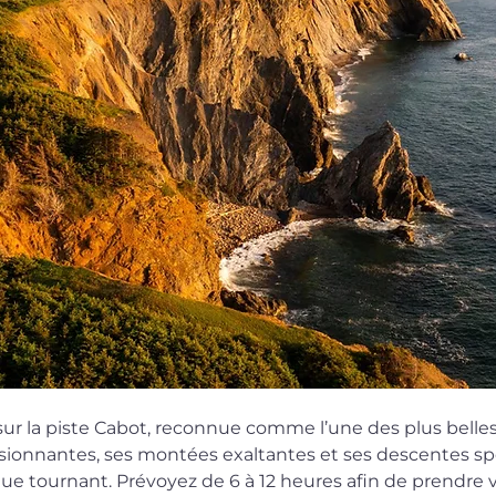
t sur la piste Cabot, reconnue comme l’une des plus bell
onnantes, ses montées exaltantes et ses descentes spec
ue tournant. Prévoyez de 6 à 12 heures afin de prendre 