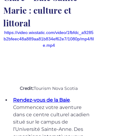
Marie : culture et 
littoral
https://video.wixstatic.com/video/1fbfdc_a9285
b2bfeec48a889aa81b834ef62e7/1080p/mp4/fil
e.mp4
Credit:
Tourism Nova Scotia
Rendez-vous de la Baie
. 
Commencez votre aventure 
dans ce centre culturel acadien 
situé sur le campus de 
l’Université Sainte-Anne. Des 