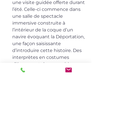
une visite guidée offerte durant 
l’été. Celle-ci commence dans 
une salle de spectacle 
immersive construite à 
l’intérieur de la coque d’un 
navire évoquant la Déportation, 
une façon saisissante 
d’introduire cette histoire. Des 
interprètes en costumes 
d’époque et des expositions 
captivantes rendent le contenu 
accessible aux enfants, tandis 
que des séances de contes en 
plein air font revivre le quotidien 
des familles acadiennes avant la 
Déportation. Ne manquez pas la 
statue emblématique 
d’
Évangéline
, héroïne du poème 
de Longfellow, ainsi que l’église-