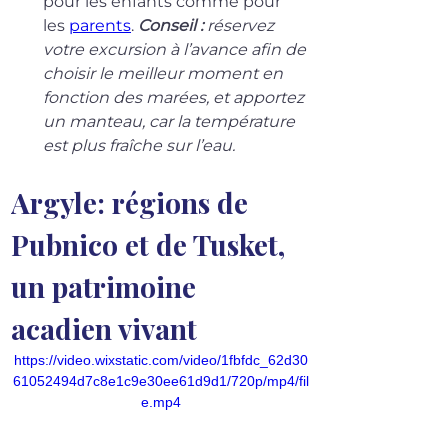
pour les enfants comme pour 
les 
parents
. 
Conseil :
 réservez 
votre excursion à l’avance afin de 
choisir le meilleur moment en 
fonction des marées, et apportez 
un manteau, car la température 
est plus fraîche sur l’eau.
Argyle: régions de 
Pubnico et de Tusket, 
un patrimoine 
acadien vivant
https://video.wixstatic.com/video/1fbfdc_62d30
61052494d7c8e1c9e30ee61d9d1/720p/mp4/fil
e.mp4