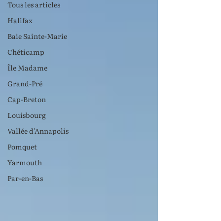
Tous les articles
Halifax
Baie Sainte-Marie
Chéticamp
Île Madame
Grand-Pré
Cap-Breton
Louisbourg
Vallée d'Annapolis
Pomquet
Yarmouth
Par-en-Bas