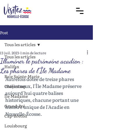
Post
Tous les articles
13 juil. 2023
1 min de lecture
Tous les articles
Illuminer le patrimoine acadien :
Halifax
Les phares de l'Île Madame
Baie Sainte-Marie
Autrefois dotée de treize phares 
majestueux, l'Île Madame préserve 
Chéticamp
aujourd'hui quatre balises 
Île Madame
historiques, chacune portant une 
Grand-Pré
histoire unique de l'Acadie en 
Nouvelle-Écosse. 
Cap-Breton
Louisbourg